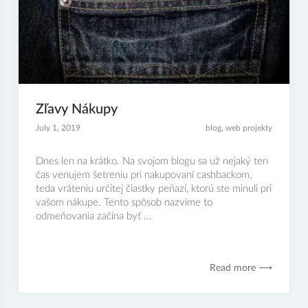
Zľavy Nákupy
July 1, 2019
blog
,
web projekty
Dnes len na krátko. Na svojom blogu sa už nejaký ten
čas venujem šetreniu pri nakupovaní cashbackom,
teda vráteniu určitej čiastky peňazí, ktorú ste minuli pri
vašom nákupe. Tento spôsob nazvime to
odmeňovania začína byť ...
Read more ⟶