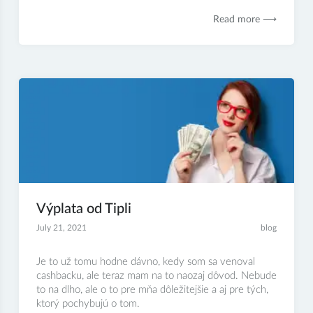
Read more ⟶
Výplata od Tipli
July 21, 2021
blog
Je to už tomu hodne dávno, kedy som sa venoval
cashbacku, ale teraz mam na to naozaj dôvod. Nebude
to na dlho, ale o to pre mňa dôležitejšie a aj pre tých,
ktorý pochybujú o tom.