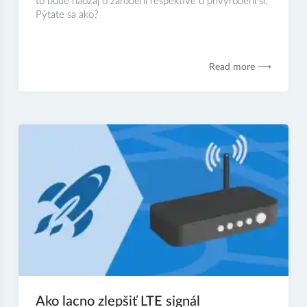
to bude naozaj o zarobení respektíve o privyrobení si.
Pýtate sa ako?
Read more ⟶
Ako lacno zlepšiť LTE signál