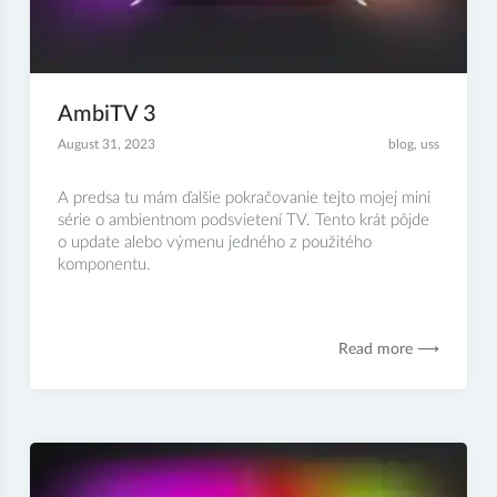
AmbiTV 3
August 31, 2023
blog
,
uss
A predsa tu mám ďalšie pokračovanie tejto mojej mini
série o ambientnom podsvietení TV. Tento krát pôjde
o update alebo výmenu jedného z použitého
komponentu.
Read more ⟶