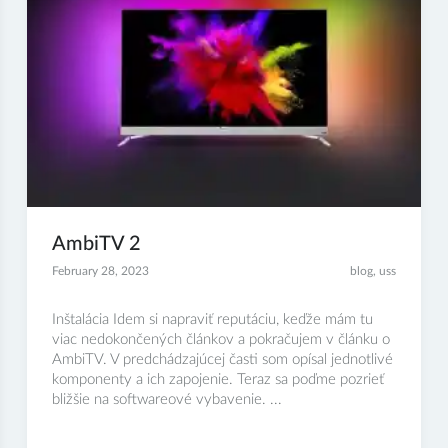
AmbiTV 2
February 28, 2023
blog
,
uss
Inštalácia Idem si napraviť reputáciu, keďže mám tu
viac nedokončených článkov a pokračujem v článku o
AmbiTV. V predchádzajúcej časti som opísal jednotlivé
komponenty a ich zapojenie. Teraz sa poďme pozrieť
bližšie na softwareové vybavenie. ...