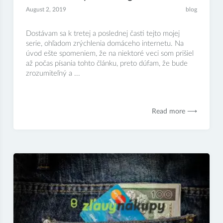
August 2, 2019
blog
Dostávam sa k tretej a poslednej časti tejto mojej
serie, ohľadom zrýchlenia domáceho internetu. Na
úvod ešte spomeniem, že na niektoré veci som prišiel
až počas písania tohto článku, preto dúfam, že bude
zrozumiteľný a ...
Read more ⟶