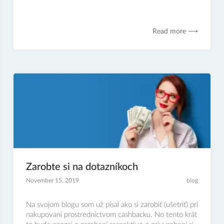
Read more ⟶
Zarobte si na dotazníkoch
November 15, 2019
blog
Na svojom blogu som už písal ako si zarobiť (ušetriť) pri
nakupovaní prostredníctvom cashbacku. No tento krát