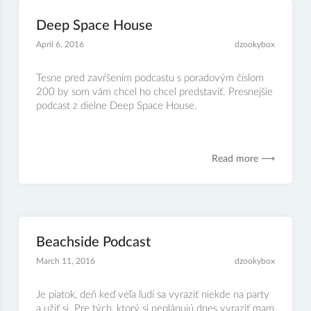
Deep Space House
April 6, 2016
dzookybox
Tesne pred zavŕšením podcastu s poradovým číslom
200 by som vám chcel ho chcel predstaviť. Presnejšie
podcast z dielne Deep Space House.
Read more ⟶
Beachside Podcast
March 11, 2016
dzookybox
Je piatok, deň keď veľa ľudí sa vyraziť niekde na party
a užiť si. Pre tých, ktorý si neplánujú dnes vyraziť mam