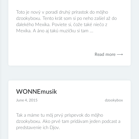
Toto je nový v poradí druhý prírastok do môjho
dzookyboxu. Tento krát som si po neho zašiel až do
ďalekého Mexika. Poviete si, čože také niečo z
Mexika. A áno aj takú muzičku si tam ...
Read more ⟶
WONNEmusik
June 4, 2015
dzookybox
Tak a máme tu môj prvý príspevok do môjho
dzookyboxu. Ako prvé tam pridávam jeden podcast a
predstavenie ich Djov.