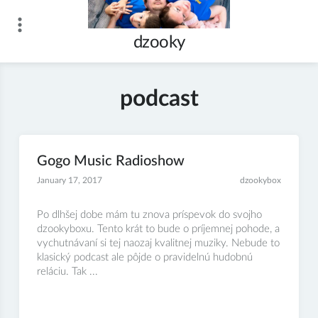
Skip
to
dzooky
content
podcast
Gogo Music Radioshow
January 17, 2017
dzookybox
Po dlhšej dobe mám tu znova príspevok do svojho
dzookyboxu. Tento krát to bude o príjemnej pohode, a
vychutnávaní si tej naozaj kvalitnej muziky. Nebude to
klasický podcast ale pôjde o pravidelnú hudobnú
reláciu. Tak ...