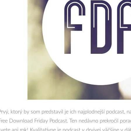
Prvý, ktorý by som predstavil je ich najplodnejší podcast, 
Free Download Friday Podcast. Ten nedávno prekročil porado
svete ani rok! Kvalitatívne je podcast v drvivej väčšine v