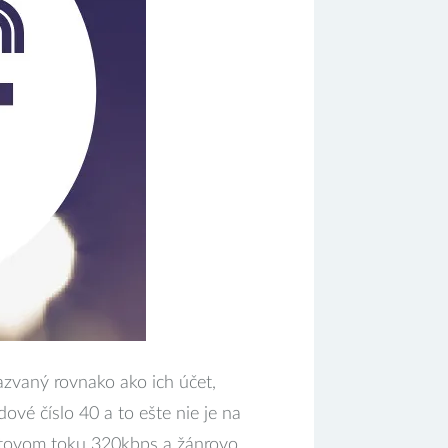
nazvaný rovnako ako ich účet,
vé číslo 40 a to ešte nie je na
 dátovom toku 320kbps a žánrovo