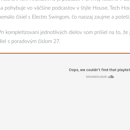
sa pohybuje vo väčšine podcastov v štýle House, Tech Hou
nemálo čísiel s Electro Swingom, čo naozaj zaujme a poteší
Pri kompletizovaní jednotlivých dielov som prišiel na to, že 
diel s poradovým číslom 27.