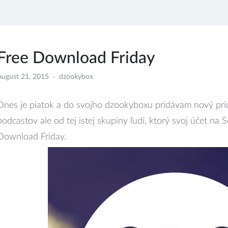
Free Download Friday
August 21, 2015
dzookybox
Dnes je piatok a do svojho dzookyboxu pridávam nový príd
podcastov ale od tej istej skupiny ľudí, ktorý svoj účet na
Download Friday.