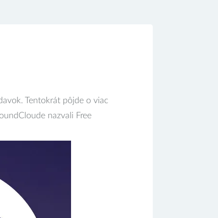
avok. Tentokrát pôjde o viac
 SoundCloude nazvali Free