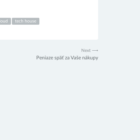
loud
tech house
Next ⟶
Peniaze späť za Vaše nákupy