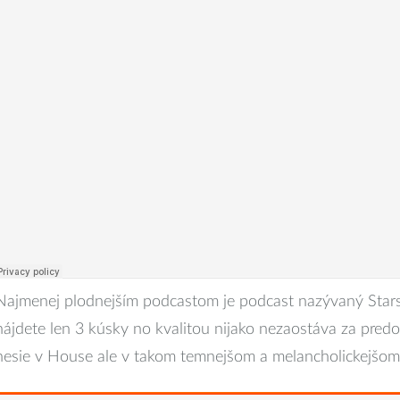
Najmenej plodnejším podcastom je podcast nazývaný Star
nájdete len 3 kúsky no kvalitou nijako nezaostáva za predo
nesie v House ale v takom temnejšom a melancholickejšom