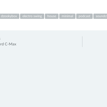
dzookybox
electro swing
house
minimal
podcast
soundc
s
ord C-Max
ation