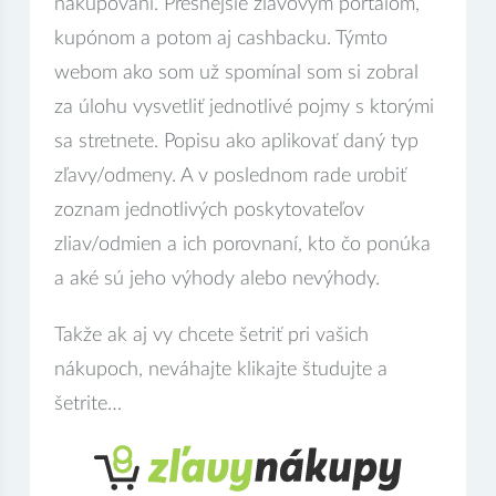
nakupovaní. Presnejšie zľavovým portálom,
kupónom a potom aj cashbacku. Týmto
webom ako som už spomínal som si zobral
za úlohu vysvetliť jednotlivé pojmy s ktorými
sa stretnete. Popisu ako aplikovať daný typ
zľavy/odmeny. A v poslednom rade urobiť
zoznam jednotlivých poskytovateľov
zliav/odmien a ich porovnaní, kto čo ponúka
a aké sú jeho výhody alebo nevýhody.
Takže ak aj vy chcete šetriť pri vašich
nákupoch, neváhajte klikajte študujte a
šetrite…