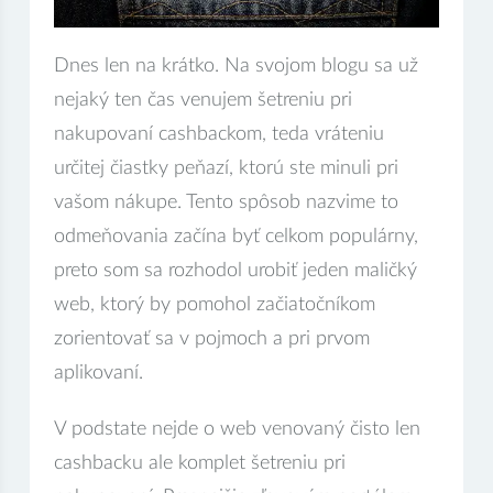
Dnes len na krátko. Na svojom blogu sa už
nejaký ten čas venujem šetreniu pri
nakupovaní cashbackom, teda vráteniu
určitej čiastky peňazí, ktorú ste minuli pri
vašom nákupe. Tento spôsob nazvime to
odmeňovania začína byť celkom populárny,
preto som sa rozhodol urobiť jeden maličký
web, ktorý by pomohol začiatočníkom
zorientovať sa v pojmoch a pri prvom
aplikovaní.
V podstate nejde o web venovaný čisto len
cashbacku ale komplet šetreniu pri