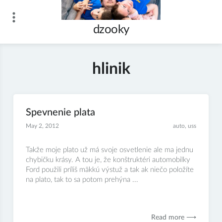
Skip
to
dzooky
content
hlinik
Spevnenie plata
May 2, 2012
auto
,
uss
Takže moje plato už má svoje osvetlenie ale ma jednu
chybičku krásy. A tou je, že konštruktéri automobilky
Ford použili príliš mäkkú výstuž a tak ak niečo položíte
na plato, tak to sa potom prehýna ...
Read more ⟶